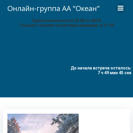
Перейти
Онлайн-группа АА "Океан"
к
содержимому
Группа начинается в 22:00 по МСК
Ссылка становится активна примерно в 21:40
До начала встречи осталось:
7 ч 49 мин 45 сек