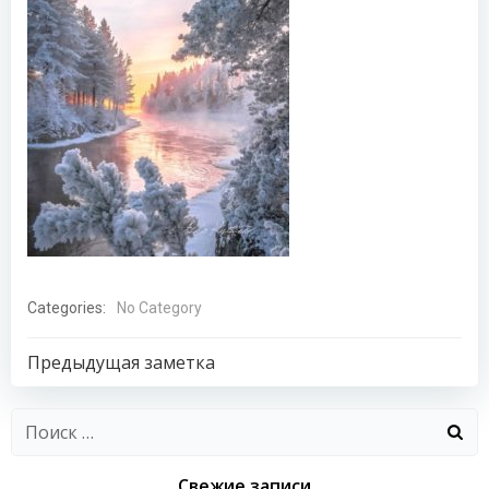
Categories:
No Category
Навигация
Предыдущая заметка
по
Найти:
записям
Свежие записи