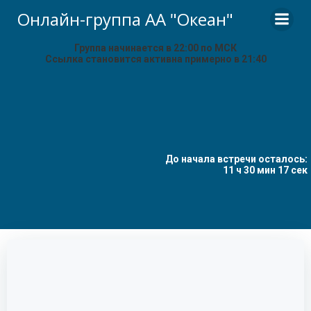
Перейти
Онлайн-группа АА "Океан"
к
содержимому
Группа начинается в 22:00 по МСК
Ссылка становится активна примерно в 21:40
До начала встречи осталось:
11 ч 30 мин 17 сек