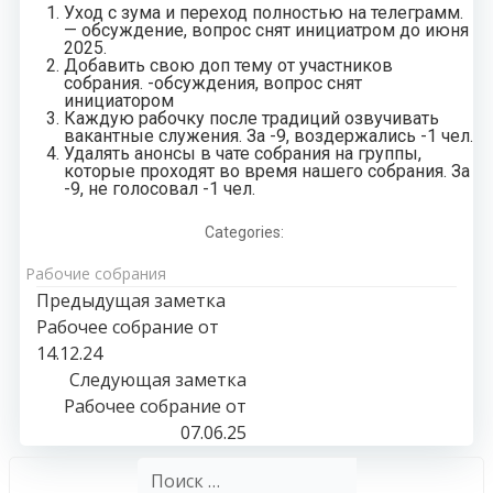
Уход с зума и переход полностью на телеграмм.
— обсуждение, вопрос снят инициатром до июня
2025.
Добавить свою доп тему от участников
собрания. -обсуждения, вопрос снят
инициатором
Каждую рабочку после традиций озвучивать
вакантные служения. За -9, воздержались -1 чел.
Удалять анонсы в чате собрания на группы,
которые проходят во время нашего собрания. За
-9, не голосовал -1 чел.
Categories:
Рабочие собрания
Навигация
Предыдущая заметка
Рабочее собрание от
по
14.12.24
Навигация
Следующая заметка
записям
Рабочее собрание от
по
07.06.25
Найти: