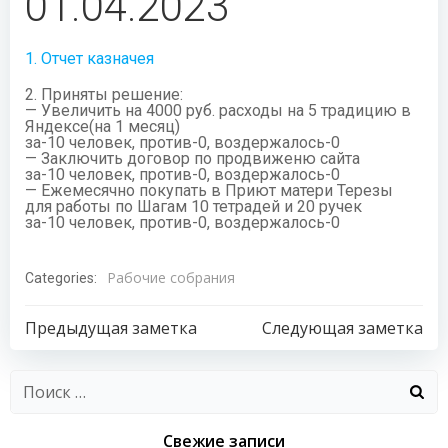
01.04.2023
1. Отчет казначея
2. Приняты решение:
— Увеличить на 4000 руб. расходы на 5 традицию в
Яндексе(на 1 месяц)
за-10 человек, против-0, воздержалось-0
— Заключить договор по продвиженю сайта
за-10 человек, против-0, воздержалось-0
— Ежемесячно покупать в Приют матери Терезы
для работы по Шагам 10 тетрадей и 20 ручек
за-10 человек, против-0, воздержалось-0
Рабочие собрания
Categories:
Навигация
Навигация
Предыдущая заметка
Следующая заметка
по
по
Найти:
записям
записям
Свежие записи